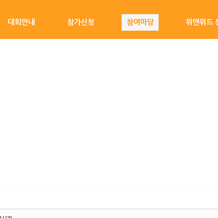
대회안내
참가신청
참여마당
위앤위드 