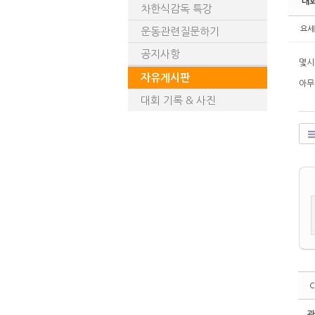
대
차한식감독 특강
요세
운동관련질문하기
공지사항
몇시
자유게시판
아무
대회 기록 & 사진
C
관