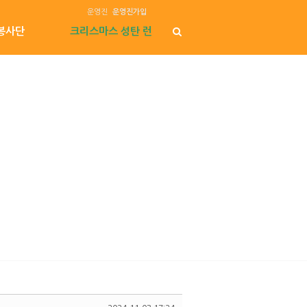
운영진
운영진가입
봉사단
크리스마스 성탄 런