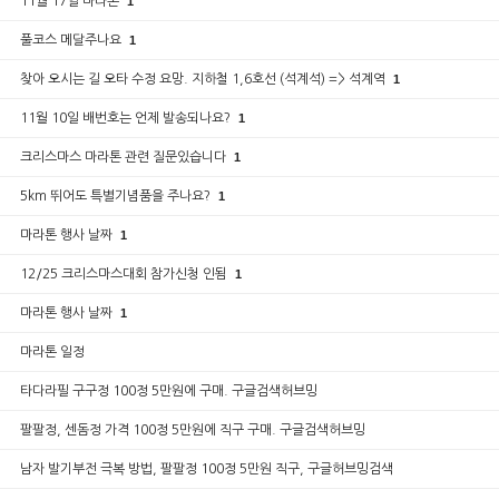
11월 17일 마라톤
1
풀코스 메달주나요
1
찾아 오시는 길 오타 수정 요망. 지하철 1,6호선 (석계석) => 석계역
1
11월 10일 배번호는 언제 발송되나요?
1
크리스마스 마라톤 관련 질문있습니다
1
5km 뛰어도 특별기념품을 주나요?
1
마라톤 행사 날짜
1
12/25 크리스마스대회 참가신청 인됨
1
마라톤 행사 날짜
1
마라톤 일정
타다라필 구구정 100정 5만원에 구매. 구글검색허브밍
팔팔정, 센돔정 가격 100정 5만원에 직구 구매. 구글검색허브밍
남자 발기부전 극복 방법, 팔팔정 100정 5만원 직구, 구글허브밍검색