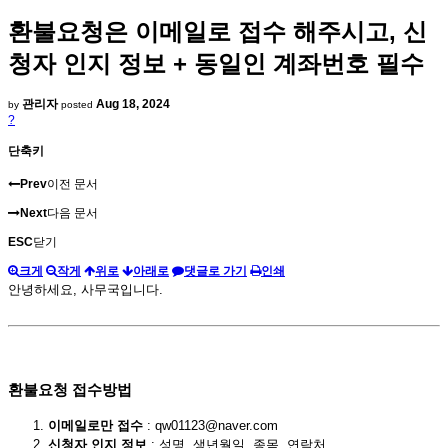
환불요청은 이메일로 접수 해주시고, 신
청자 인지 정보 + 동일인 계좌번호 필수
관리자
Aug 18, 2024
by
posted
?
단축키
Prev
이전 문서
Next
다음 문서
ESC
닫기
크게
작게
위로
아래로
댓글로 가기
인쇄
안녕하세요, 사무국입니다.
환불요청 접수방법
이메일로만 접수
: qw01123@naver.com
신청자 인지 정보
: 성명, 생년월일, 종목, 연락처